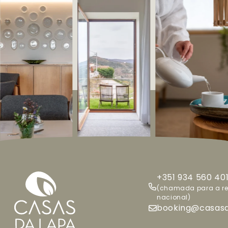
+351 934 560 40
(chamada para a r
nacional)
booking@casasd