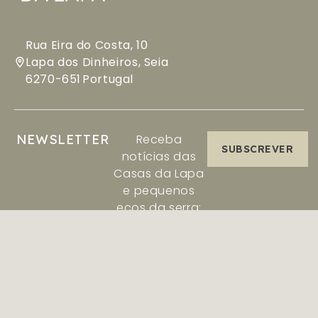
Rua Eira do Costa, 10
Lapa dos Dinheiros, Seia
6270-651
Portugal
NEWSLETTER
Receba
SUBSCREVER
notícias das
Casas da Lapa
e pequenos
ecos da serra:
histórias,
Aceder / Registar-se
Gerir a minha reserva
novidades e
ofertas
pensadas para
si.