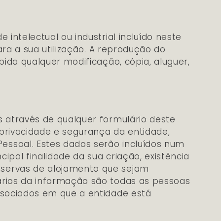
 intelectual ou industrial incluído neste
ara a sua utilização. A reprodução do
bida qualquer modificação, cópia, aluguer,
s através de qualquer formulário deste
 privacidade e segurança da entidade,
essoal. Estes dados serão incluídos num
cipal finalidade da sua criação, existência
eservas de alojamento que sejam
tários da informação são todas as pessoas
associados em que a entidade está
o do formulário, o remitente dá o seu
ssa base de dados. Informamos que