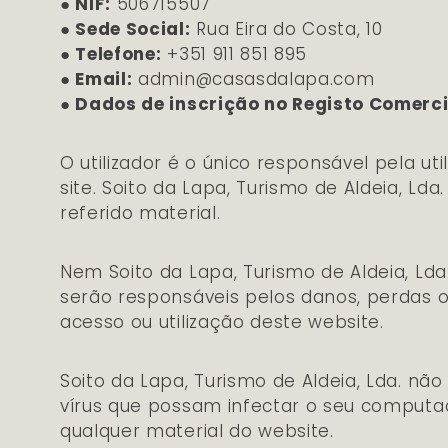
● NIF:
506715507
● Sede Social:
Rua Eira do Costa, 10
● Telefone:
+351 911 851 895
● Email:
admin@casasdalapa.com
● Dados de inscrição no Registo Comerci
O utilizador é o único responsável pela ut
site. Soito da Lapa, Turismo de Aldeia, Ld
referido material.
Nem Soito da Lapa, Turismo de Aldeia, Ld
serão responsáveis pelos danos, perdas ou
acesso ou utilização deste website.
Soito da Lapa, Turismo de Aldeia, Lda. nã
vírus que possam infectar o seu computad
qualquer material do website.