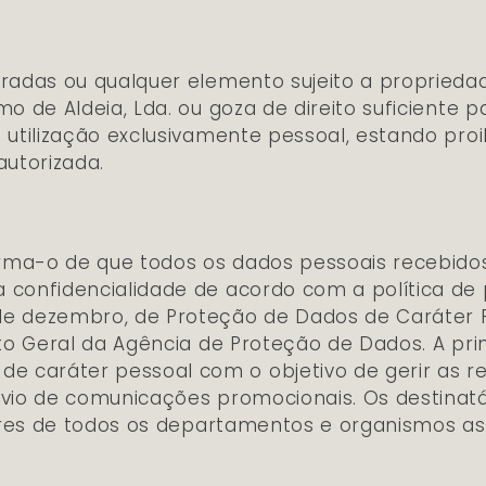
radas ou qualquer elemento sujeito a propriedade
mo de Aldeia, Lda. ou goza de direito suficiente p
a utilização exclusivamente pessoal, estando proi
utorizada.
forma-o de que todos os dados pessoais recebido
a confidencialidade de acordo com a política de
de dezembro, de Proteção de Dados de Caráter P
sto Geral da Agência de Proteção de Dados. A prin
e caráter pessoal com o objetivo de gerir as r
envio de comunicações promocionais. Os destina
radores de todos os departamentos e organismos 
is que por lei exijam a cessão. Mediante o envi
tizado e documental dos dados incluídos na no