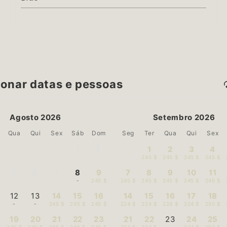
ionar datas e pessoas
Agosto 2026
Setembro 2026
Qua
Qui
Sex
Sáb
Dom
Seg
Ter
Qua
Qui
Sex
1
2
1
2
3
4
-
-
245 $
245 $
245 $
245 $
5
6
7
8
9
7
8
9
10
11
-
-
-
-
245 $
245 $
245 $
245 $
245 $
245 $
12
13
14
15
16
14
15
16
17
18
-
-
245 $
245 $
245 $
224 $
224 $
224 $
224 $
250 $
19
20
21
22
23
21
22
23
24
25