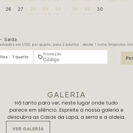
$
245 $
245 $
245 $
245 $
245 $
224 $
224 $
-
224 $
250 $
26
27
28
29
30
28
29
30
$
-
-
245 $
245 $
245 $
224 $
224 $
-
—
Saída
imados em USD, por quarto, para 2 adultos , desde 1 noite (Impostos inc
Promoção
ltos · 1 quarto
Pe
GALERIA
Há tanto para ver, neste lugar onde tudo
parece em silêncio. Espreite a nossa galeria e
descubra as Casas da Lapa, a serra e a aldeia.
VER GALERIA