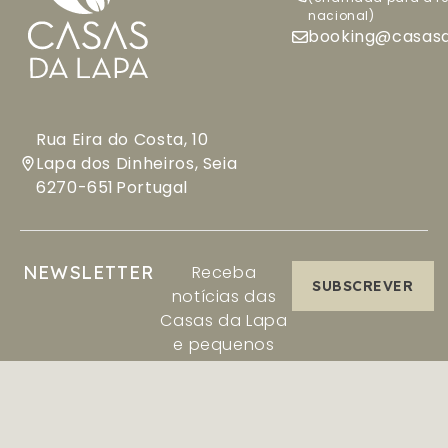
nacional)
booking@casasd
Rua Eira do Costa, 10
Lapa dos Dinheiros, Seia
6270-651
Portugal
NEWSLETTER
Receba
SUBSCREVER
notícias das
Casas da Lapa
e pequenos
ecos da serra:
Aceder / Registar-se
Gerir a minha reserva
histórias,
novidades e
ofertas